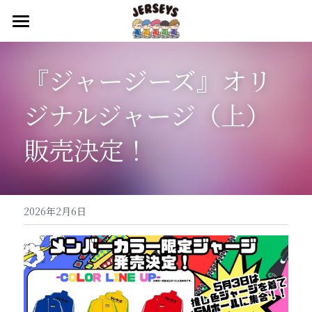
『ジャージーズⅣ』
『ジャージーズ』オリ
『ジャージーズ Ⅲ』
ジナルジャージ（上）
『ジャージーズ Ⅱ』
販売決定！
『ジャージーズ Ⅰ』
リセール・買取オファ
2026年2月6日